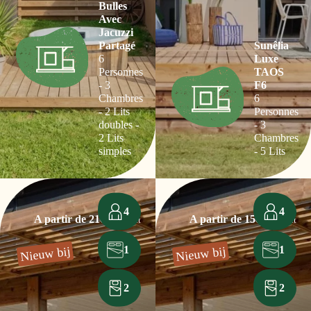
Bulles
Avec
Jacuzzi
Partagé
Sunêlia
6
Luxe
Personnes
TAOS
- 3
F6
Chambres
6
- 2 Lits
Personnes
doubles -
- 3
2 Lits
Chambres
simples
- 5 Lits
4
4
A partir de 210€
A partir de 150€
/la nuit
/la nuit
1
1
Nieuw bij
Nieuw bij
2
2