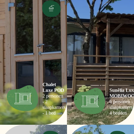
Chalet
Luxe POD
Sunêlia Lux
2 personen
MOBIWO
- 2
6 personen -
slaapkamers
slaapkamers 
- 1 bed
4 bedden