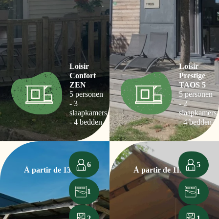
Loisir
Loisir
Confort
Prestige
ZEN
TAOS 5
5 personen
5 personen
- 3
- 2
slaapkamers
slaapkamers
- 4 bedden
- 4 bedden
6
5
À partir de 135€
À partir de 115€
1
1
2
1