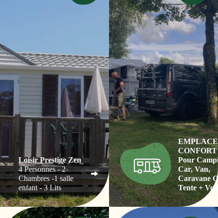
EMPLAC
CONFORT 2
Loisir Prestige Zen
Pour Campi
4 Personnes - 2
Car, Van,
Chambres -1 salle
Caravane 
enfant - 3 Lits
Tente + Voi