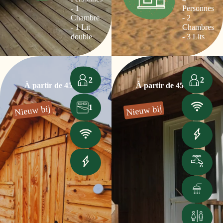
- 1
Personnes
Chambre
- 2
- 1 Lit
Chambres
double
- 3 Lits
2
2
À partir de 45€
À partir de 45€
1
Nieuw bij
Nieuw bij