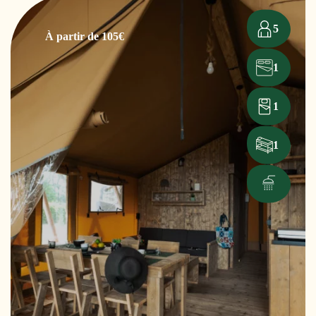
5
À partir de 105€
1
1
1