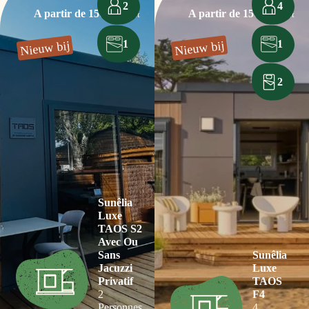
2
4
A partir de 150€
A partir de 150€
/la nuit
/la nuit
1
1
Nieuw bij
Nieuw bij
2
Sunêlia
Luxe
TAOS S2
Avec Ou
Sans
Sunêlia
Jacuzzi
Luxe
Privatif
TAOS
2
F4
Personnes
4