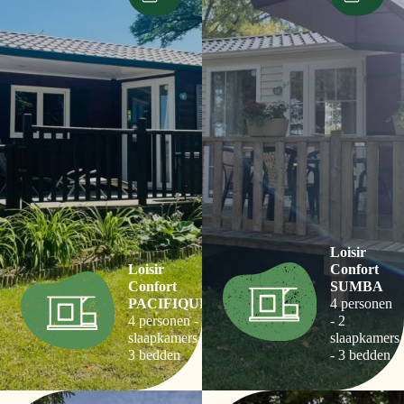
Loisir
Loisir
Confort
Confort
SUMBA
PACIFIQUE
4 personen
4 personen - 2
- 2
slaapkamers -
slaapkamers
3 bedden
- 3 bedden