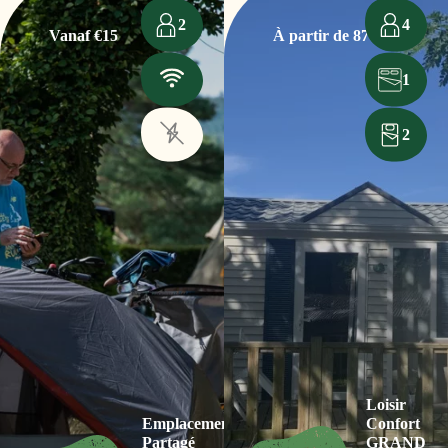
2
4
Vanaf €15
À partir de 87€
1
2
Loisir
Emplacement
Confort
Partagé
GRAND