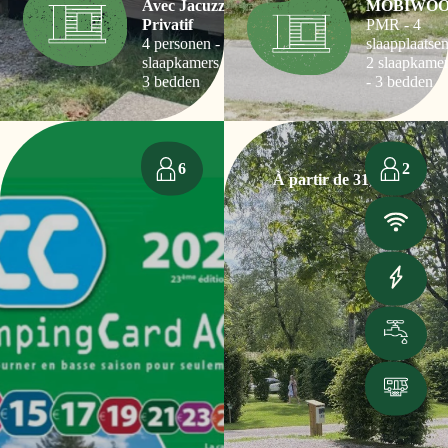
Avec Jacuzzi
MOBIWO
Privatif
PMR - 4
4 personen - 2
slaapplaatsen
slaapkamers -
2 slaapkamer
3 bedden
- 3 bedden
6
2
À partir de 31,50€