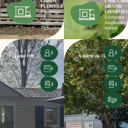
Confort
Loisir Conf
FLORES 3
GRAND
6 personen
CHARME
- 3
6 personen -
slaapkamers
slaapkamers 
- 5 bedden
bedden
5
5
Vanaf €90
À partir de 125€
1
1
3
1
1