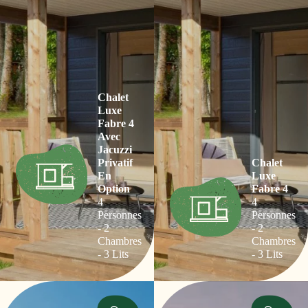
Chalet
Luxe
Fabre 4
Avec
Jacuzzi
Privatif
Chalet
En
Luxe
Option
Fabre 4
4
4
Personnes
Personnes
- 2
- 2
Chambres
Chambres
- 3 Lits
- 3 Lits