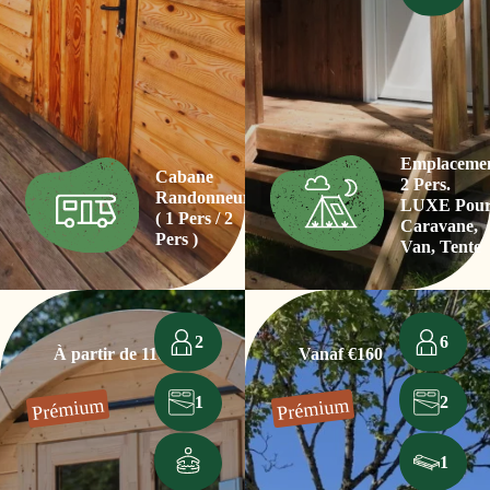
Emplaceme
Cabane
2 Pers.
Randonneur
LUXE Pou
( 1 Pers / 2
Caravane,
Pers )
Van, Tente
2
6
À partir de 110 €
Vanaf €160
1
2
Prémium
Prémium
1