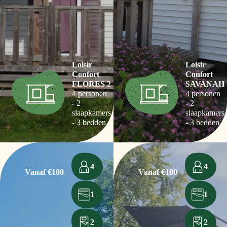
Loisir
Loisir
Confort
Confort
FLORES 2
SAVANAH
4 personen
4 personen
- 2
- 2
slaapkamers
slaapkamers
- 3 bedden
- 3 bedden
4
4
Vanaf €100
Vanaf €100
1
1
2
2