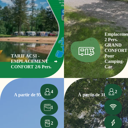
Emplaceme
2 Pers.
GRAND
CONFORT
TARIF ACSI -
Pour
EMPLACEMENT
Camping-
CONFORT 2/6 Pers.
Car
4
2
A partir de 95€
À partir de 31,50€
/la nuit
1
2