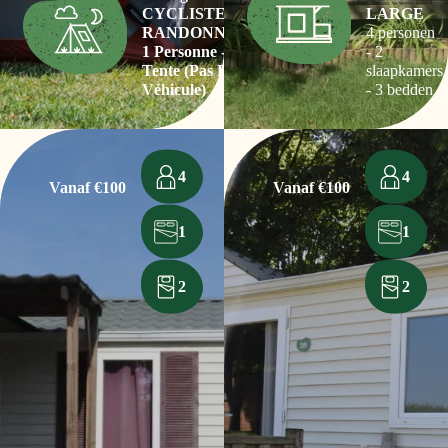
CYCLISTE
LARGE
RANDONNEUR
4 personen
1 Personne - 1
- 2
Tente (pas De
slaapkamers
Véhicule)
- 3 bedden
4
4
Vanaf €100
Vanaf €100
1
1
2
2