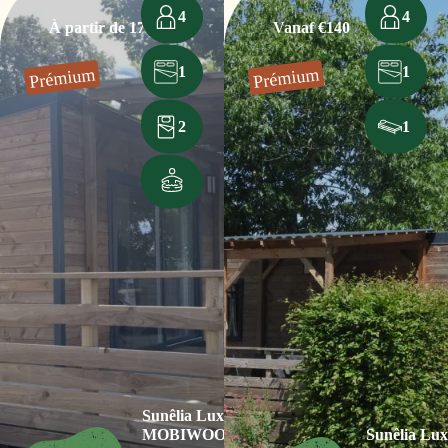
4
4
À partir de 170€
Vanaf €140
1
1
Prémium
Prémium
2
1
Sunêlia Luxe
MOBIWOOD
Sunêlia Lux