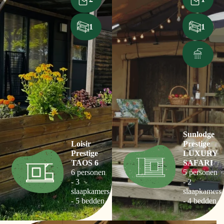
1
1
Sunlodge
Loisir
Prestige
Prestige
LUXURY
TAOS 6
SAFARI
6 personen
5 personen
- 3
- 2
slaapkamers
slaapkamers
- 5 bedden
- 4 bedden