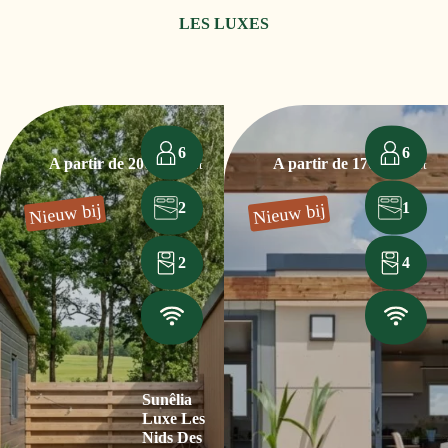
LES LUXES
6
6
A partir de 200€
A partir de 170€
/la nuit
/la nuit
2
1
Nieuw bij
Nieuw bij
2
4
Sunêlia
Luxe Les
Nids Des