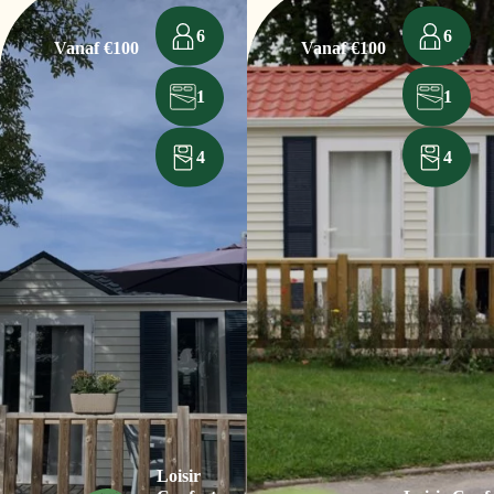
6
6
Vanaf €100
Vanaf €100
1
1
4
4
Loisir